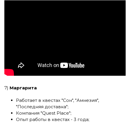
7)
Маргарита
Работает в квестах
"Сон"
,
"Амнезия"
,
"Последняя доставка"
;
Компания
"Quest Place"
;
Опыт работы в квестах - 3 года;