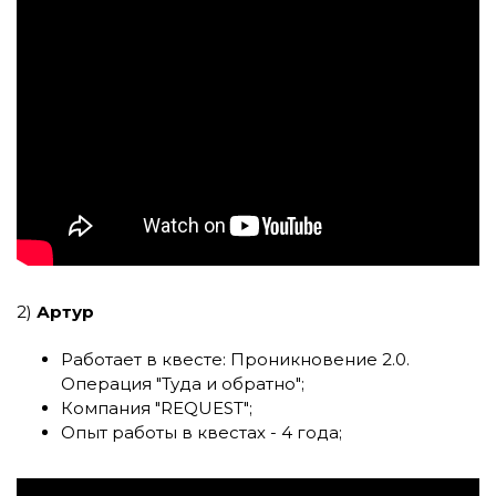
2)
Артур
Работает в квесте:
Проникновение 2.0.
Операция "Туда и обратно"
;
Компания
"REQUEST"
;
Опыт работы в квестах - 4 года;