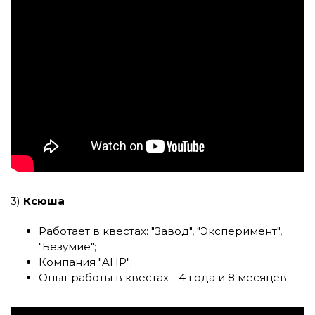
3)
Ксюша
Работает в квестах:
"Завод"
,
"Эксперимент"
,
"Безумие"
;
Компания
"AHP"
;
Опыт работы в квестах - 4 года и 8 месяцев;