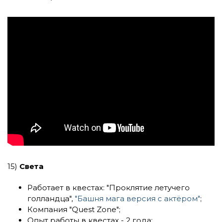
15)
Света
Работает в квестах:
"Проклятие летучего
голландца"
,
"Башня мага версия с актёром"
;
Компания
"Quest Zone"
;
Опыт работы в квестах - 2 года;