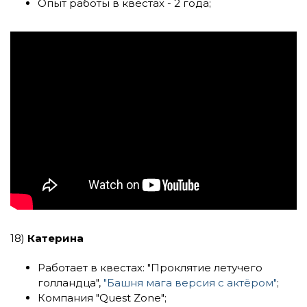
Опыт работы в квестах - 2 года;
18)
Катерина
Работает в квестах:
"Проклятие летучего
голландца"
,
"Башня мага версия с актёром"
;
Компания
"Quest Zone"
;