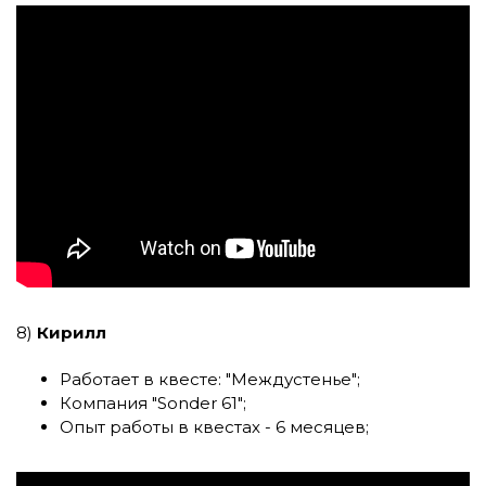
8)
Кирилл
Работает в квесте: "
Междустенье"
;
Компания
"Sonder 61"
;
Опыт работы в квестах - 6 месяцев;