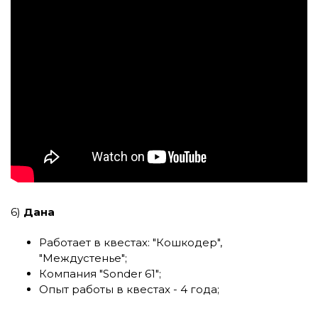
6)
Дана
Работает в квестах:
"Кошкодер"
,
"Междустенье"
;
Компания
"Sonder 61"
;
Опыт работы в квестах - 4 года;