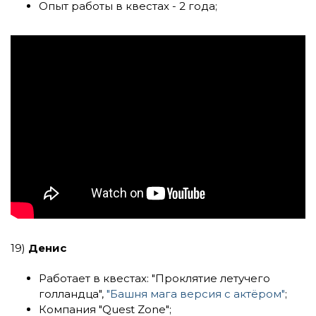
Опыт работы в квестах - 2 года;
19)
Денис
Работает в квестах:
"Проклятие летучего
голландца"
,
"Башня мага версия с актёром"
;
Компания
"Quest Zone"
;