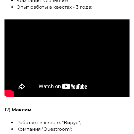
Компания
"Old Mouse"
;
Опыт работы в квестах - 3 года;
12)
Максим
Работает в квесте:
"Вирус"
;
Компания
"Questroom"
;