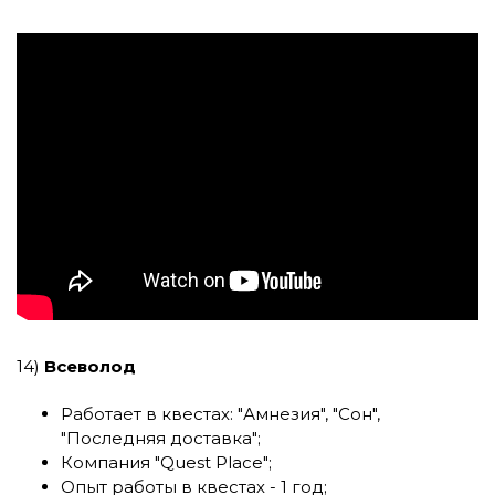
14)
Всеволод
Работает в квестах:
"Амнезия"
,
"Сон"
,
"Последняя доставка"
;
Компания
"Quest Place"
;
Опыт работы в квестах - 1 год;