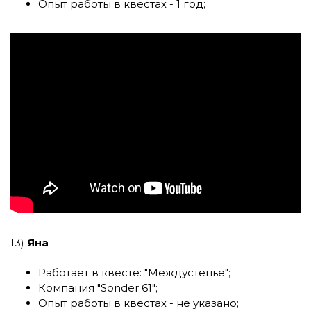
Опыт работы в квестах - 1 год;
13)
Яна
Работает в квесте:
"Междустенье"
;
Компания
"Sonder 61"
;
Опыт работы в квестах - не указано;