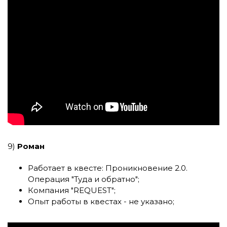
9)
Роман
Работает в квесте:
Проникновение 2.0.
Операция "Туда и обратно"
;
Компания
"REQUEST"
;
Опыт работы в квестах - не указано;