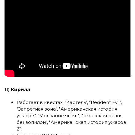
11)
Кирилл
Работает в квестах:
"Картель"
,
"Resident Evil"
,
"Запретная зона"
,
"Американская история
ужасов"
,
"Молчание ягнят"
,
"Техасская резня
бензопилой"
,
"Американская история ужасов
2"
;