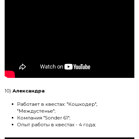
10)
Александра
Работает в квестах:
"Кошкодер"
,
"Междустенье"
;
Компания
"Sonder 61"
;
Опыт работы в квестах - 4 года;