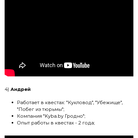
4)
Андрей
Работает в квестах:
"Кукловод"
,
"Убежище"
,
"Побег из тюрьмы"
;
Компания
"Kyba.by Гродно"
;
Опыт работы в квестах - 2 года;