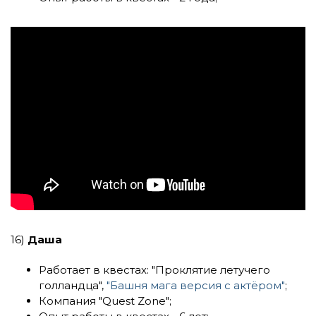
16)
Даша
Работает в квестах:
"Проклятие летучего
голландца"
,
"Башня мага версия с актёром"
;
Компания
"Quest Zone"
;