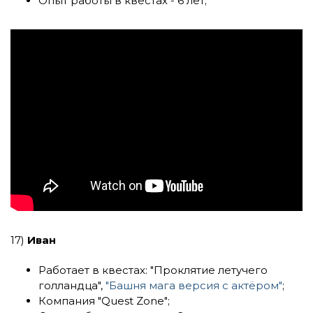
Опыт работы в квестах - 6 лет;
17)
Иван
Работает в квестах:
"Проклятие летучего
голландца"
,
"Башня мага версия с актёром"
;
Компания
"Quest Zone"
;