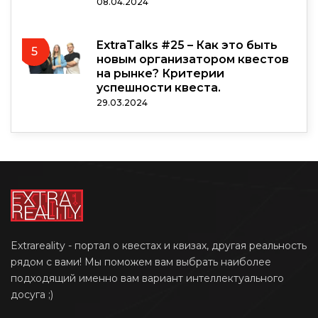
08.04.2024
ExtraTalks #25 – Как это быть
5
новым организатором квестов
на рынке? Критерии
успешности квеста.
29.03.2024
Extrareality - портал о квестах и квизах, другая реальность
рядом с вами! Мы поможем вам выбрать наиболее
подходящий именно вам вариант интеллектуального
досуга ;)