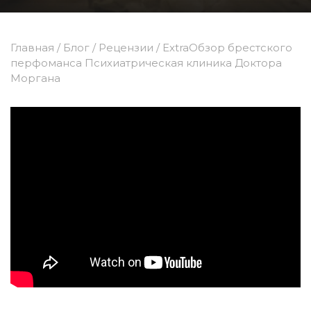
Главная
/
Блог
/
Рецензии
/
ExtraОбзор брестского
перфоманса Психиатрическая клиника Доктора
Моргана