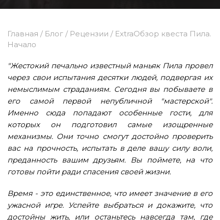
Главная
/
Блог
/
Рецензии
/
ExtraОбзор квеста Пила.
Начало
"Жестокий печально известный маньяк Пила провел
через свои испытания десятки людей, подвергая их
немыслимым страданиям. Сегодня вы побываете в
его самой первой непубличной "мастерской".
Именно сюда попадают особенные гости, для
которых он подготовил самые изощренные
механизмы. Они точно смогут достойно проверить
вас на прочность, испытать в деле вашу силу воли,
преданность вашим друзьям. Вы поймете, на что
готовы пойти ради спасения своей жизни.
Время - это единственное, что имеет значение в его
ужасной игре. Успейте выбраться и докажите, что
достойны жить, или останьтесь навсегда там, где