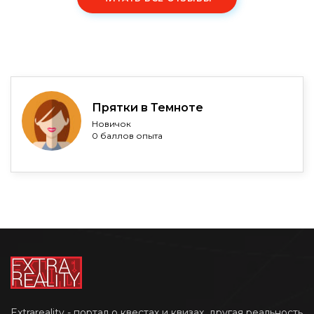
Прятки в Темноте
Новичок
0 баллов опыта
Extrareality - портал о квестах и квизах, другая реальность